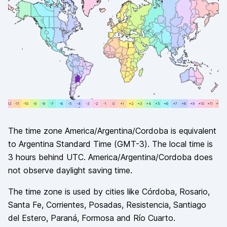
+12
-11
-11
-10
-10
-9
-9
-8
-8
-7
-7
-6
-6
-5
-5
-4
-4
-3
-3
-2
-2
-1
-1
0
0
+1
+1
+2
+2
+3
+3
+4
+4
+5
+5
+6
+6
+7
+7
+8
+8
+9
+9
+10
+10
+11
+11
+12
The time zone
America/Argentina/Cordoba
is equivalent
to
Argentina Standard Time
(
GMT-3
). The local time is
3
hours
behind
UTC.
America/Argentina/Cordoba
does
not observe
daylight saving time.
The time zone is used by cities like
Córdoba, Rosario,
Santa Fe, Corrientes, Posadas, Resistencia, Santiago
del Estero, Paraná, Formosa and Río Cuarto
.