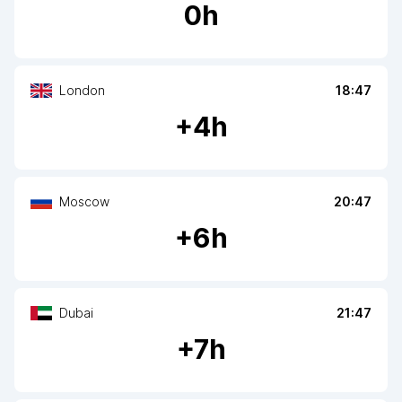
0
h
London
18:47
+
4
h
Moscow
20:47
+
6
h
Dubai
21:47
+
7
h