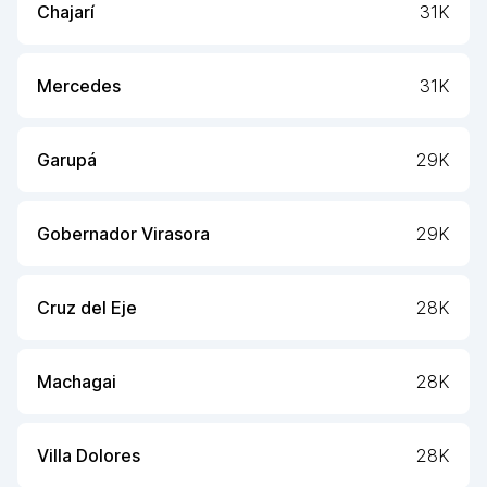
Chajarí
31K
Mercedes
31K
Garupá
29K
Gobernador Virasora
29K
Cruz del Eje
28K
Machagai
28K
Villa Dolores
28K