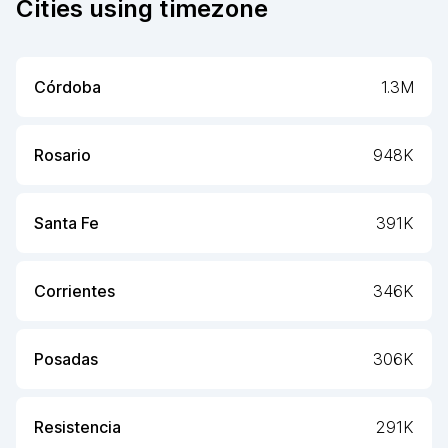
Cities using timezone
Córdoba
1.3M
Rosario
948K
Santa Fe
391K
Corrientes
346K
Posadas
306K
Resistencia
291K