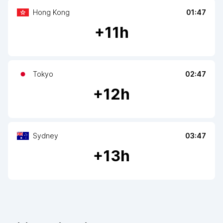
Hong Kong
01:47
+
11
h
Tokyo
02:47
+
12
h
Sydney
03:47
+
13
h