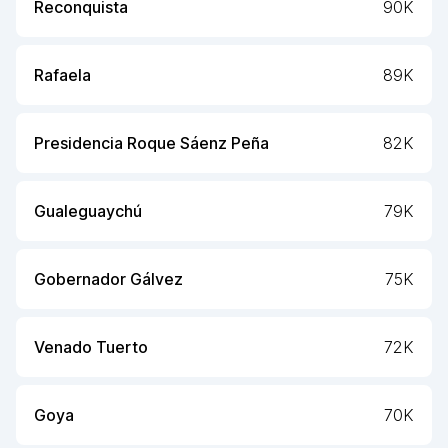
Reconquista
90K
Rafaela
89K
Presidencia Roque Sáenz Peña
82K
Gualeguaychú
79K
Gobernador Gálvez
75K
Venado Tuerto
72K
Goya
70K