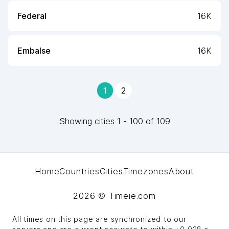
Federal
16K
Embalse
16K
1
2
Showing
cities
1
-
100
of
109
Home
Countries
Cities
Timezones
About
2026
© Timeie.com
All times on this page are synchronized to our